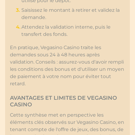
utilisé pour le dépôt.
Saisissez le montant à retirer et validez la
demande.
Attendez la validation interne, puis le
transfert des fonds.
En pratique, Vegasino Casino traite les
demandes sous 24 à 48 heures après
validation. Conseils : assurez-vous d'avoir rempli
les conditions des bonus et d'utiliser un moyen
de paiement à votre nom pour éviter tout
retard.
AVANTAGES ET LIMITES DE VEGASINO
CASINO
Cette synthèse met en perspective les
éléments clés observés sur Vegasino Casino, en
tenant compte de l'offre de jeux, des bonus, de