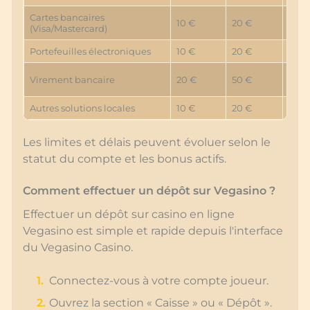
Cartes bancaires
10 €
20 €
Auc
(Visa/Mastercard)
Portefeuilles électroniques
10 €
20 €
Auc
Selo
Virement bancaire
20 €
50 €
ban
Autres solutions locales
10 €
20 €
Vari
Les limites et délais peuvent évoluer selon le
statut du compte et les bonus actifs.
Comment effectuer un dépôt sur Vegasino ?
Effectuer un dépôt sur casino en ligne
Vegasino est simple et rapide depuis l'interface
du Vegasino Casino.
Connectez-vous à votre compte joueur.
Ouvrez la section « Caisse » ou « Dépôt ».