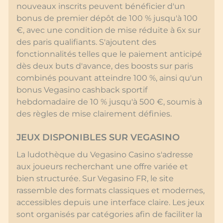
nouveaux inscrits peuvent bénéficier d'un
bonus de premier dépôt de 100 % jusqu'à 100
€, avec une condition de mise réduite à 6x sur
des paris qualifiants. S'ajoutent des
fonctionnalités telles que le paiement anticipé
dès deux buts d'avance, des boosts sur paris
combinés pouvant atteindre 100 %, ainsi qu'un
bonus Vegasino cashback sportif
hebdomadaire de 10 % jusqu'à 500 €, soumis à
des règles de mise clairement définies.
JEUX DISPONIBLES SUR VEGASINO
La ludothèque du Vegasino Casino s'adresse
aux joueurs recherchant une offre variée et
bien structurée. Sur Vegasino FR, le site
rassemble des formats classiques et modernes,
accessibles depuis une interface claire. Les jeux
sont organisés par catégories afin de faciliter la