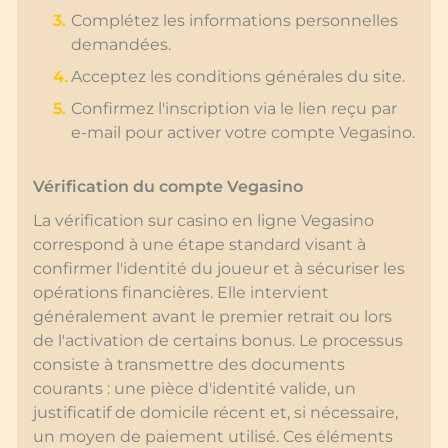
Complétez les informations personnelles
demandées.
Acceptez les conditions générales du site.
Confirmez l'inscription via le lien reçu par
e-mail pour activer votre compte Vegasino.
Vérification du compte Vegasino
La vérification sur casino en ligne Vegasino
correspond à une étape standard visant à
confirmer l'identité du joueur et à sécuriser les
opérations financières. Elle intervient
généralement avant le premier retrait ou lors
de l'activation de certains bonus. Le processus
consiste à transmettre des documents
courants : une pièce d'identité valide, un
justificatif de domicile récent et, si nécessaire,
un moyen de paiement utilisé. Ces éléments