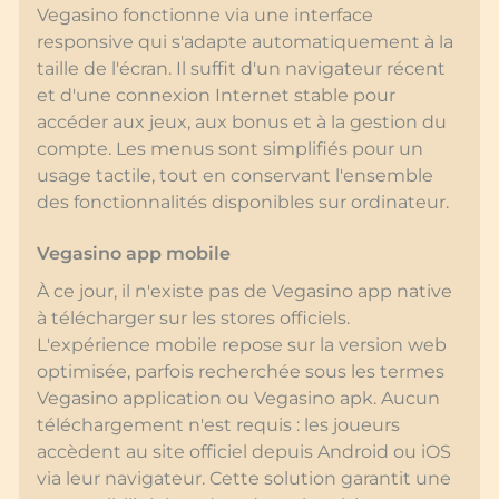
Vegasino fonctionne via une interface
responsive qui s'adapte automatiquement à la
taille de l'écran. Il suffit d'un navigateur récent
et d'une connexion Internet stable pour
accéder aux jeux, aux bonus et à la gestion du
compte. Les menus sont simplifiés pour un
usage tactile, tout en conservant l'ensemble
des fonctionnalités disponibles sur ordinateur.
Vegasino app mobile
À ce jour, il n'existe pas de Vegasino app native
à télécharger sur les stores officiels.
L'expérience mobile repose sur la version web
optimisée, parfois recherchée sous les termes
Vegasino application ou Vegasino apk. Aucun
téléchargement n'est requis : les joueurs
accèdent au site officiel depuis Android ou iOS
via leur navigateur. Cette solution garantit une