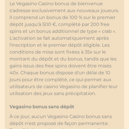
Le Vegasino Casino bonus de bienvenue
s'adresse exclusivement aux nouveaux joueurs.
Il comprend un bonus de 100 % sur le premier
dépôt jusqu'à 500 €, complété par 200 free
spins et un bonus additionnel de type « crab ».
L'activation se fait automatiquement après
l'inscription et le premier dépôt éligible. Les
conditions de mise sont fixées à 35x sur le
montant du dépôt et du bonus, tandis que les
gains issus des free spins doivent être misés
40x. Chaque bonus dispose d'un délai de 10
jours pour être complété, ce qui permet aux
utilisateurs de casino Vegasino de planifier leur
utilisation des jeux sans précipitation.
Vegasino bonus sans dépôt
À ce jour, aucun Vegasino Casino bonus sans
dépôt n'est proposé de façon permanente.