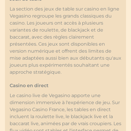
La section des jeux de table sur casino en ligne
Vegasino regroupe les grands classiques du
casino. Les joueurs ont accès à plusieurs
variantes de roulette, de blackjack et de
baccarat, avec des règles clairement
présentées. Ces jeux sont disponibles en
version numérique et offrent des limites de
mise adaptées aussi bien aux débutants qu'aux
joueurs plus expérimentés souhaitant une
approche stratégique.
Casino en direct
Le casino live de Vegasino apporte une
dimension immersive à l'expérience de jeu. Sur
Vegasino Casino France, les tables en direct
incluent la roulette live, le blackjack live et la
baccarat live, animées par de vrais croupiers. Les
flux vidéo sont stables et l'interface permet de