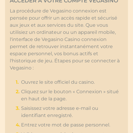
ACCÉDER À VOTRE COMPTE VEGASINO
La procédure de Vegasino connexion est
pensée pour offrir un accès rapide et sécurisé
aux jeux et aux services du site. Que vous
utilisiez un ordinateur ou un appareil mobile,
l'interface de Vegasino Casino connexion
permet de retrouver instantanément votre
espace personnel, vos bonus actifs et
l'historique de jeu. Étapes pour se connecter à
Vegasino :
Ouvrez le site officiel du casino.
Cliquez sur le bouton « Connexion » situé
en haut de la page.
Saisissez votre adresse e-mail ou
identifiant enregistré.
Entrez votre mot de passe personnel.