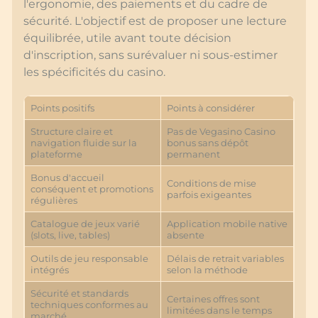
l'ergonomie, des paiements et du cadre de
sécurité. L'objectif est de proposer une lecture
équilibrée, utile avant toute décision
d'inscription, sans surévaluer ni sous-estimer
les spécificités du casino.
Points positifs
Points à considérer
Structure claire et
Pas de Vegasino Casino
navigation fluide sur la
bonus sans dépôt
plateforme
permanent
Bonus d'accueil
Conditions de mise
conséquent et promotions
parfois exigeantes
régulières
Catalogue de jeux varié
Application mobile native
(slots, live, tables)
absente
Outils de jeu responsable
Délais de retrait variables
intégrés
selon la méthode
Sécurité et standards
Certaines offres sont
techniques conformes au
limitées dans le temps
marché