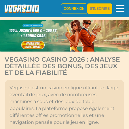
S'INSCRIRE
CONNEXION
VEGASINO CASINO 2026 : ANALYSE
DÉTAILLÉE DES BONUS, DES JEUX
ET DE LA FIABILITÉ
Vegasino est un casino en ligne offrant un large
éventail de jeux, avec de nombreuses
machines à sous et des jeux de table
populaires. La plateforme propose également
différentes offres promotionnelles et une
navigation pensée pour le jeu en ligne.