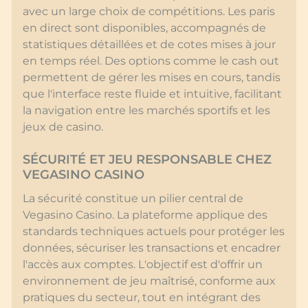
avec un large choix de compétitions. Les paris
en direct sont disponibles, accompagnés de
statistiques détaillées et de cotes mises à jour
en temps réel. Des options comme le cash out
permettent de gérer les mises en cours, tandis
que l'interface reste fluide et intuitive, facilitant
la navigation entre les marchés sportifs et les
jeux de casino.
SÉCURITÉ ET JEU RESPONSABLE CHEZ
VEGASINO CASINO
La sécurité constitue un pilier central de
Vegasino Casino. La plateforme applique des
standards techniques actuels pour protéger les
données, sécuriser les transactions et encadrer
l'accès aux comptes. L'objectif est d'offrir un
environnement de jeu maîtrisé, conforme aux
pratiques du secteur, tout en intégrant des