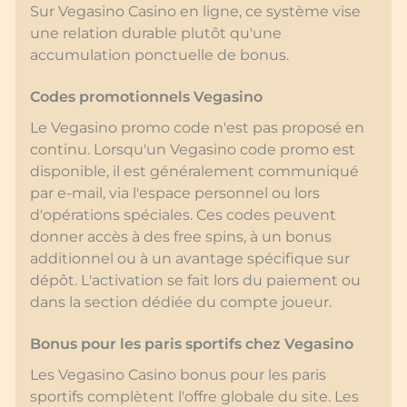
Sur Vegasino Casino en ligne, ce système vise
une relation durable plutôt qu'une
accumulation ponctuelle de bonus.
Codes promotionnels Vegasino
Le Vegasino promo code n'est pas proposé en
continu. Lorsqu'un Vegasino code promo est
disponible, il est généralement communiqué
par e-mail, via l'espace personnel ou lors
d'opérations spéciales. Ces codes peuvent
donner accès à des free spins, à un bonus
additionnel ou à un avantage spécifique sur
dépôt. L'activation se fait lors du paiement ou
dans la section dédiée du compte joueur.
Bonus pour les paris sportifs chez Vegasino
Les Vegasino Casino bonus pour les paris
sportifs complètent l'offre globale du site. Les