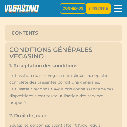
S'INSCRIRE
CONNEXION
CONTENTS
CONDITIONS GÉNÉRALES —
VEGASINO
1. Acceptation des conditions
1. Acceptation des conditions
2. Droit de jouer
L’utilisation du site Vegasino implique l’acceptation
3. Compte utilisateur
complète des présentes conditions générales.
L’utilisateur reconnaît avoir pris connaissance de ces
4. Dépôts et retraits
dispositions avant toute utilisation des services
proposés.
5. Jeux
6. Bonus
2. Droit de jouer
Seules les personnes ayant atteint l’âge requis
7. Activités interdites