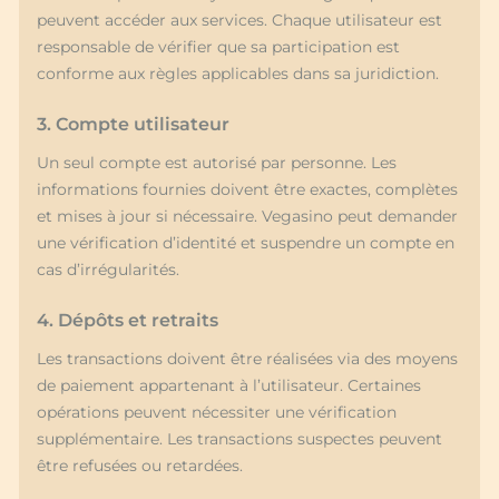
peuvent accéder aux services. Chaque utilisateur est
8. Limitation de responsabilité
responsable de vérifier que sa participation est
conforme aux règles applicables dans sa juridiction.
9. Jeu responsable
3. Compte utilisateur
10. Modification des conditions
Un seul compte est autorisé par personne. Les
11. Contact
informations fournies doivent être exactes, complètes
et mises à jour si nécessaire. Vegasino peut demander
une vérification d’identité et suspendre un compte en
cas d’irrégularités.
4. Dépôts et retraits
Les transactions doivent être réalisées via des moyens
de paiement appartenant à l’utilisateur. Certaines
opérations peuvent nécessiter une vérification
supplémentaire. Les transactions suspectes peuvent
être refusées ou retardées.